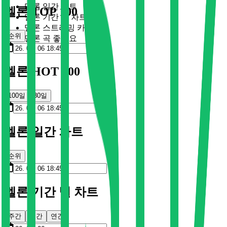
멜론 일간 차트
멜론 TOP 100
멜론 기간 별 차트
멜론 스트리밍 카드
순위
멜론 곡 좋아요
멜론 HOT 100
100일
30일
멜론 일간 차트
순위
멜론 기간 별 차트
주간
월간
연간