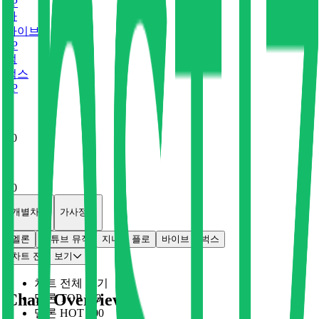
0
P
바
바이브
0
P
벅
벅스
0
P
x
0
x
0
개별차트
가사정보
멜론
유튜브 뮤직
지니
플로
바이브
벅스
차트 전체 보기
차트 전체 보기
Chart Overview
멜론 TOP 100
멜론 HOT 100