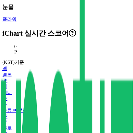
눈물
플라워
iChart 실시간 스코어
현재 스코어
0
P
(KST)기준
멜
멜론
0
P
지
지니
0
P
유
유튜브 뮤직
0
P
플
플로