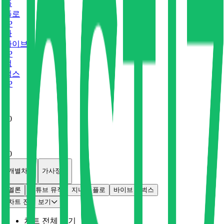
플
플로
0
P
바
바이브
0
P
벅
벅스
0
P
x
0
x
0
개별차트
가사정보
멜론
유튜브 뮤직
지니
플로
바이브
벅스
차트 전체 보기
차트 전체 보기