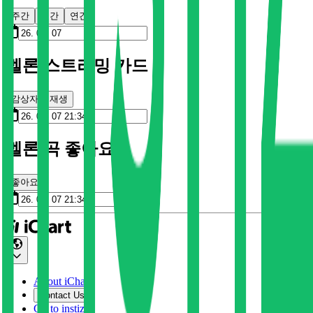
주간
월간
연간
멜론 스트리밍 카드
감상자
재생
멜론 곡 좋아요
좋아요
About iChart
Contact Us
Go to instiz