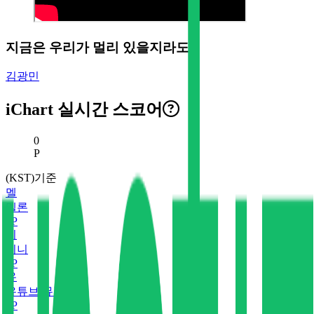
지금은 우리가 멀리 있을지라도
김광민
iChart 실시간 스코어
현재 스코어
0
P
(KST)기준
멜
멜론
0
P
지
지니
0
P
유
유튜브 뮤직
0
P