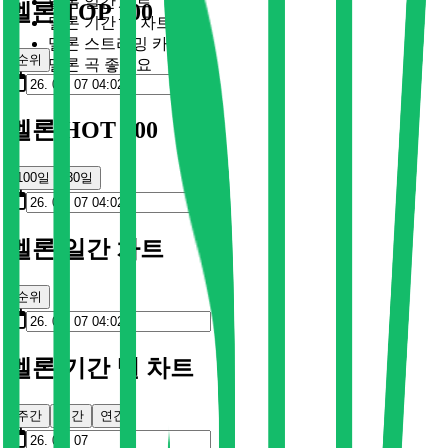
멜론 일간 차트
멜론 TOP 100
멜론 기간 별 차트
멜론 스트리밍 카드
순위
멜론 곡 좋아요
멜론 HOT 100
100일
30일
멜론 일간 차트
순위
멜론 기간 별 차트
주간
월간
연간