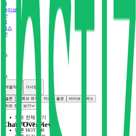
바
바이브
0
P
벅
벅스
0
P
x
0
x
0
개별차트
가사정보
멜론
유튜브 뮤직
지니
플로
바이브
벅스
차트 전체 보기
차트 전체 보기
Chart Overview
멜론 TOP 100
멜론 HOT 100