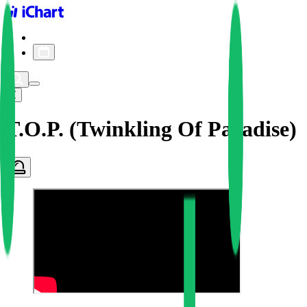
iChart logo
iChart 기록
차트 필터
T.O.P. (Twinkling Of Paradise)