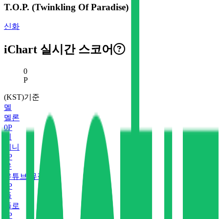
T.O.P. (Twinkling Of Paradise)
신화
iChart 실시간 스코어
현재 스코어
0
P
(KST)기준
멜
멜론
0
P
지
지니
0
P
유
유튜브 뮤직
0
P
플
플로
0
P