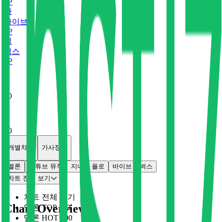
0
P
바
바이브
0
P
벅
벅스
0
P
x
0
x
0
개별차트
가사정보
멜론
유튜브 뮤직
지니
플로
바이브
벅스
차트 전체 보기
차트 전체 보기
Chart Overview
멜론 TOP 100
멜론 HOT 100