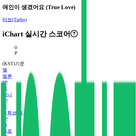
애인이 생겼어요 (True Love)
터보(Turbo)
iChart 실시간 스코어
현재 스코어
0
P
(KST)기준
멜
멜론
0
P
지
지니
0
P
유
유튜브 뮤직
0
P
플
플로