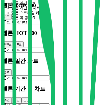
멜론 일간 차트
멜론 TOP 100
멜론 기간 별 차트
멜론 스트리밍 카드
순위
멜론 곡 좋아요
멜론 HOT 100
100일
30일
멜론 일간 차트
순위
멜론 기간 별 차트
주간
월간
연간