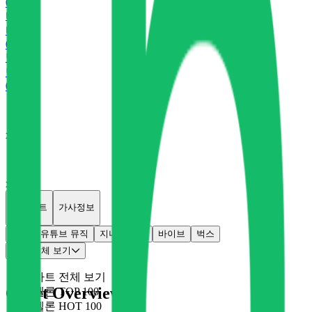
0
P
바
바이브
0
P
벅
벅스
0
P
x
0
x
0
개별차트
가사정보
멜론
유튜브 뮤직
지니
플로
바이브
벅스
차트 전체 보기
차트 전체 보기
Chart Overview
멜론 TOP 100
멜론 HOT 100