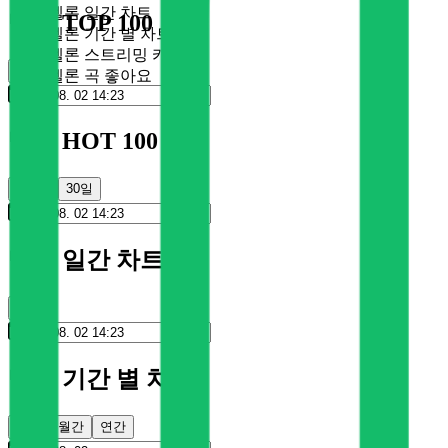
멜론 일간 차트
멜론 TOP 100
멜론 기간 별 차트
멜론 스트리밍 카드
순위
멜론 곡 좋아요
멜론 HOT 100
100일
30일
멜론 일간 차트
순위
멜론 기간 별 차트
주간
월간
연간