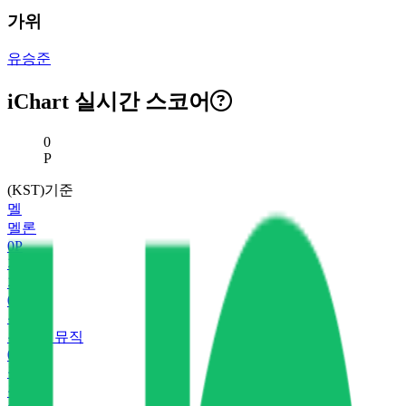
가위
유승준
iChart 실시간 스코어
현재 스코어
0
P
(KST)기준
멜
멜론
0
P
지
지니
0
P
유
유튜브 뮤직
0
P
플
플로