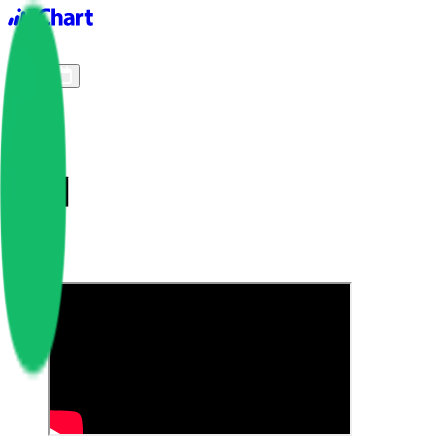
iChart logo
iChart 기록
차트 필터
가위