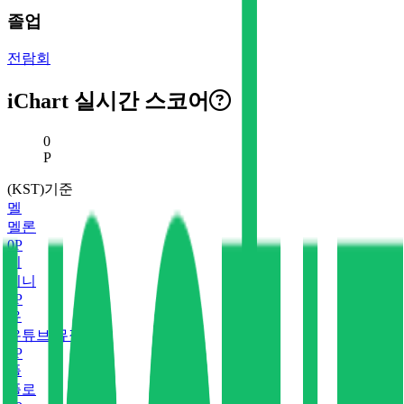
졸업
전람회
iChart 실시간 스코어
현재 스코어
0
P
(KST)기준
멜
멜론
0
P
지
지니
0
P
유
유튜브 뮤직
0
P
플
플로