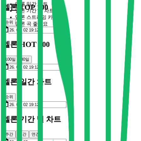
멜론 일간 차트
멜론 TOP 100
멜론 기간 별 차트
멜론 스트리밍 카드
순위
멜론 곡 좋아요
멜론 HOT 100
100일
30일
멜론 일간 차트
순위
멜론 기간 별 차트
주간
월간
연간