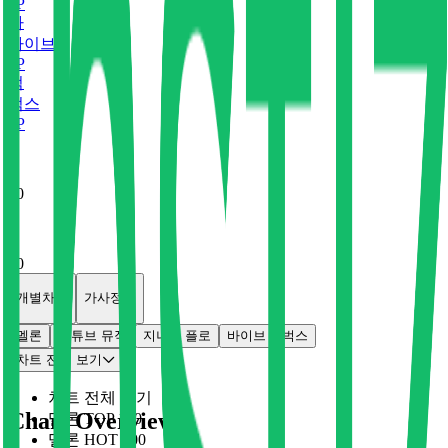
0
P
바
바이브
0
P
벅
벅스
0
P
x
0
x
0
개별차트
가사정보
멜론
유튜브 뮤직
지니
플로
바이브
벅스
차트 전체 보기
차트 전체 보기
Chart Overview
멜론 TOP 100
멜론 HOT 100