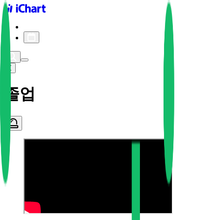
iChart logo
iChart 기록
차트 필터
졸업