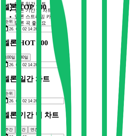
멜론 일간 차트
멜론 TOP 100
멜론 기간 별 차트
멜론 스트리밍 카드
순위
멜론 곡 좋아요
멜론 HOT 100
100일
30일
멜론 일간 차트
순위
멜론 기간 별 차트
주간
월간
연간