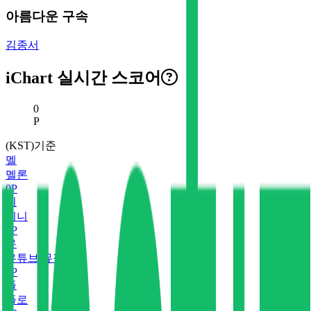
아름다운 구속
김종서
iChart 실시간 스코어
현재 스코어
0
P
(KST)기준
멜
멜론
0
P
지
지니
0
P
유
유튜브 뮤직
0
P
플
플로