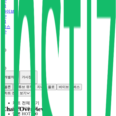
0
P
바
바이브
0
P
벅
벅스
0
P
x
0
x
0
개별차트
가사정보
멜론
유튜브 뮤직
지니
플로
바이브
벅스
차트 전체 보기
차트 전체 보기
Chart Overview
멜론 TOP 100
멜론 HOT 100