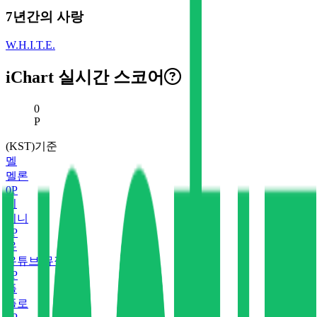
7년간의 사랑
W.H.I.T.E.
iChart 실시간 스코어
현재 스코어
0
P
(KST)기준
멜
멜론
0
P
지
지니
0
P
유
유튜브 뮤직
0
P
플
플로