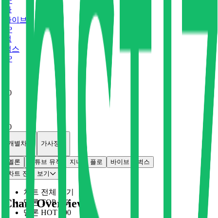
0
P
바
바이브
0
P
벅
벅스
0
P
x
0
x
0
개별차트
가사정보
멜론
유튜브 뮤직
지니
플로
바이브
벅스
차트 전체 보기
차트 전체 보기
Chart Overview
멜론 TOP 100
멜론 HOT 100