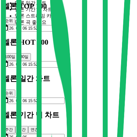
멜론 일간 차트
멜론 TOP 100
멜론 기간 별 차트
멜론 스트리밍 카드
순위
멜론 곡 좋아요
멜론 HOT 100
100일
30일
멜론 일간 차트
순위
멜론 기간 별 차트
주간
월간
연간