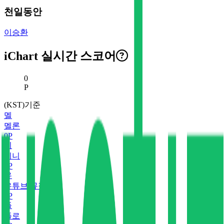
천일동안
이승환
iChart 실시간 스코어
현재 스코어
0
P
(KST)기준
멜
멜론
0
P
지
지니
0
P
유
유튜브 뮤직
0
P
플
플로