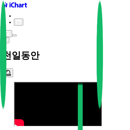
iChart logo
iChart 기록
차트 필터
천일동안