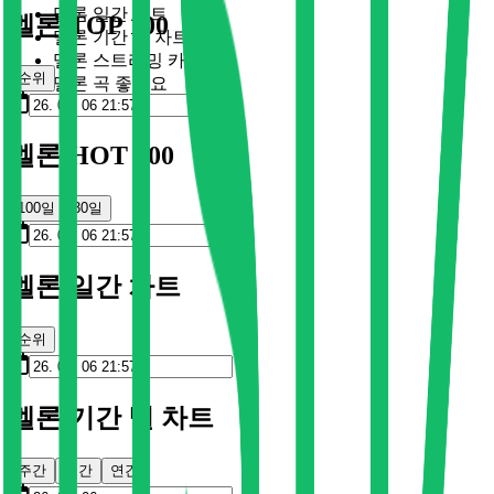
멜론 일간 차트
멜론 TOP 100
멜론 기간 별 차트
멜론 스트리밍 카드
순위
멜론 곡 좋아요
멜론 HOT 100
100일
30일
멜론 일간 차트
순위
멜론 기간 별 차트
주간
월간
연간