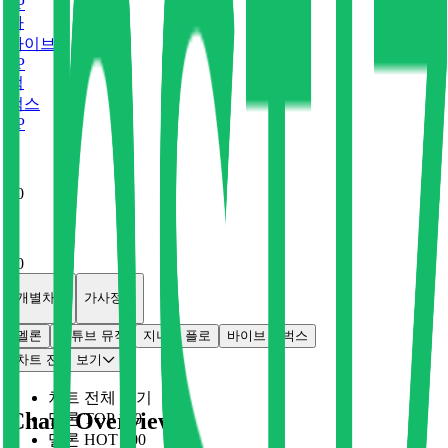
0
P
바
바이브
0
P
벅
벅스
0
P
x
0
x
0
개별차트
가사정보
멜론
유튜브 뮤직
지니
플로
바이브
벅스
차트 전체 보기
차트 전체 보기
Chart Overview
멜론 TOP 100
멜론 HOT 100