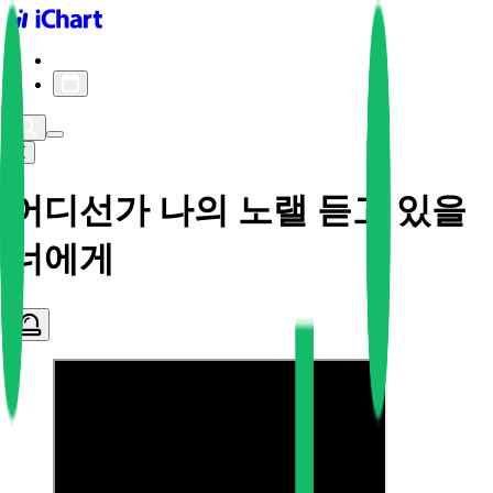
iChart logo
iChart 기록
차트 필터
어디선가 나의 노랠 듣고 있을
너에게