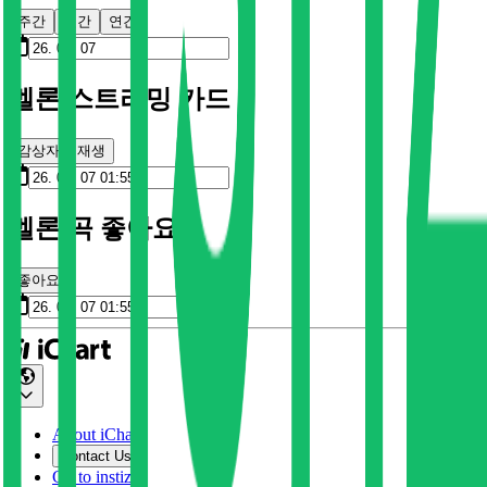
주간
월간
연간
멜론 스트리밍 카드
감상자
재생
멜론 곡 좋아요
좋아요
About iChart
Contact Us
Go to instiz