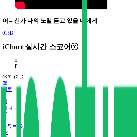
어디선가 나의 노랠 듣고 있을 너에게
015B
iChart 실시간 스코어
현재 스코어
0
P
(KST)기준
멜
멜론
0
P
지
지니
0
P
유
유튜브 뮤직
0
P