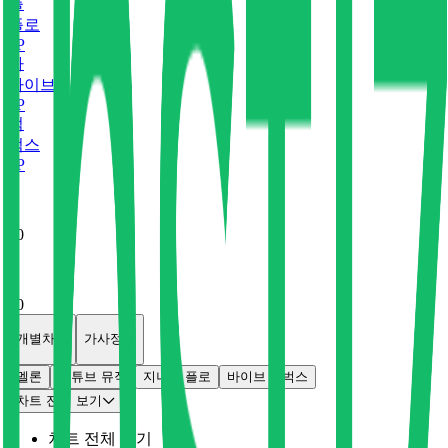
플
플로
0
P
바
바이브
0
P
벅
벅스
0
P
x
0
x
0
개별차트
가사정보
멜론
유튜브 뮤직
지니
플로
바이브
벅스
차트 전체 보기
차트 전체 보기