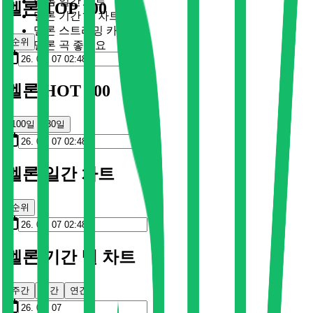
멜론 일간 차트
멜론 TOP 100
멜론 기간 별 차트
멜론 스트리밍 카드
순위
멜론 곡 좋아요
멜론 HOT 100
100일
30일
멜론 일간 차트
순위
멜론 기간 별 차트
주간
월간
연간