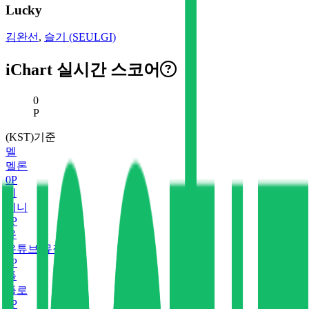
Lucky
김완선
,
슬기 (SEULGI)
iChart 실시간 스코어
현재 스코어
0
P
(KST)기준
멜
멜론
0
P
지
지니
0
P
유
유튜브 뮤직
0
P
플
플로
0
P