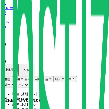
바
바이브
0
P
벅
벅스
0
P
x
0
x
0
개별차트
가사정보
멜론
유튜브 뮤직
지니
플로
바이브
벅스
차트 전체 보기
차트 전체 보기
Chart Overview
멜론 TOP 100
멜론 HOT 100