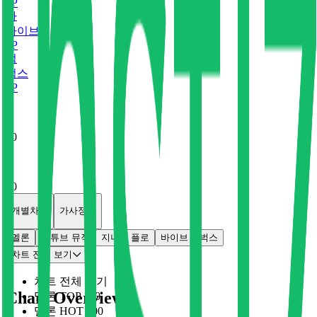
0
P
바
바이브
0
P
벅
벅스
0
P
x
0
x
0
개별차트
가사정보
멜론
유튜브 뮤직
지니
플로
바이브
벅스
차트 전체 보기
차트 전체 보기
Chart Overview
멜론 TOP 100
멜론 HOT 100