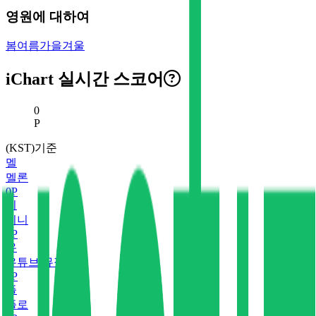
영원에 대하여
봄여름가을겨울
iChart 실시간 스코어
현재 스코어
0
P
(KST)기준
멜
멜론
0
P
지
지니
0
P
유
유튜브 뮤직
0
P
플
플로