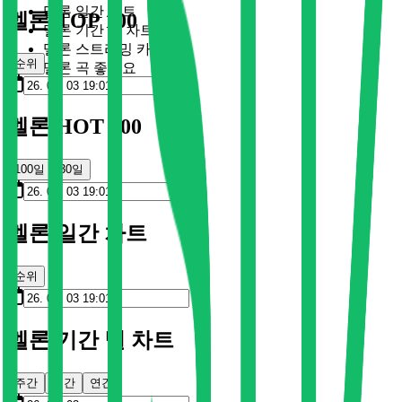
멜론 일간 차트
멜론 TOP 100
멜론 기간 별 차트
멜론 스트리밍 카드
순위
멜론 곡 좋아요
멜론 HOT 100
100일
30일
멜론 일간 차트
순위
멜론 기간 별 차트
주간
월간
연간