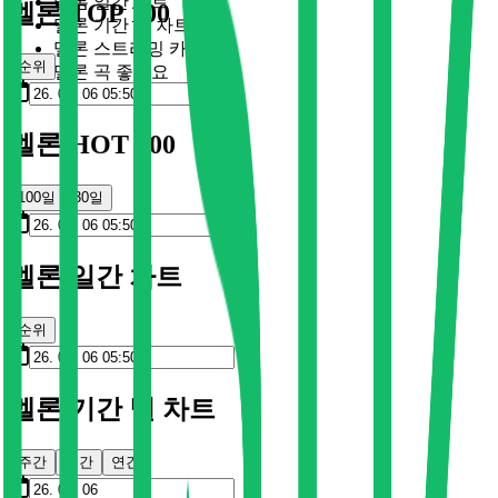
멜론 일간 차트
멜론 TOP 100
멜론 기간 별 차트
멜론 스트리밍 카드
순위
멜론 곡 좋아요
멜론 HOT 100
100일
30일
멜론 일간 차트
순위
멜론 기간 별 차트
주간
월간
연간