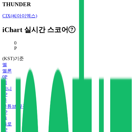
THUNDER
CIX(씨아이엑스)
iChart 실시간 스코어
현재 스코어
0
P
(KST)기준
멜
멜론
0
P
지
지니
0
P
유
유튜브 뮤직
0
P
플
플로
0
P