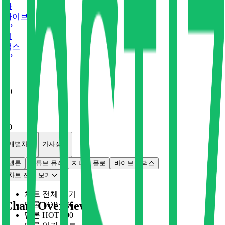
바
바이브
0
P
벅
벅스
0
P
x
0
x
0
개별차트
가사정보
멜론
유튜브 뮤직
지니
플로
바이브
벅스
차트 전체 보기
차트 전체 보기
Chart Overview
멜론 TOP 100
멜론 HOT 100