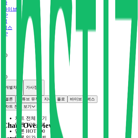
바
바이브
0
P
벅
벅스
0
P
x
0
x
0
개별차트
가사정보
멜론
유튜브 뮤직
지니
플로
바이브
벅스
차트 전체 보기
차트 전체 보기
Chart Overview
멜론 TOP 100
멜론 HOT 100
멜론 일간 차트