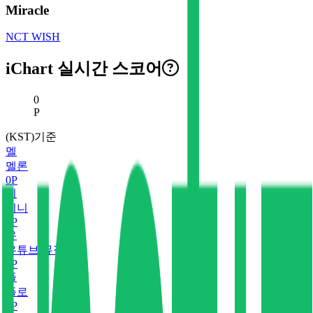
Miracle
NCT WISH
iChart 실시간 스코어
현재 스코어
0
P
(KST)기준
멜
멜론
0
P
지
지니
0
P
유
유튜브 뮤직
0
P
플
플로
0
P