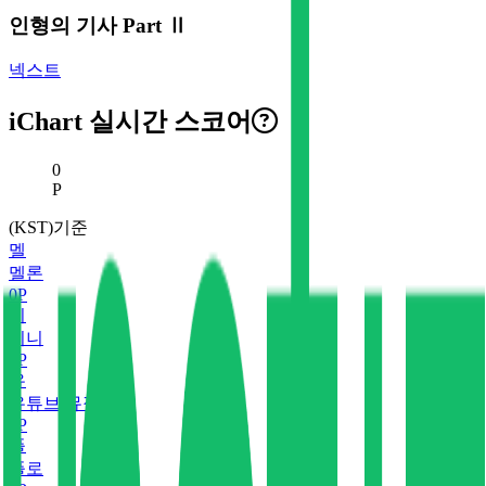
인형의 기사 Part Ⅱ
넥스트
iChart 실시간 스코어
현재 스코어
0
P
(KST)기준
멜
멜론
0
P
지
지니
0
P
유
유튜브 뮤직
0
P
플
플로