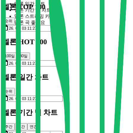
멜론 일간 차트
멜론 TOP 100
멜론 기간 별 차트
멜론 스트리밍 카드
순위
멜론 곡 좋아요
멜론 HOT 100
100일
30일
멜론 일간 차트
순위
멜론 기간 별 차트
주간
월간
연간