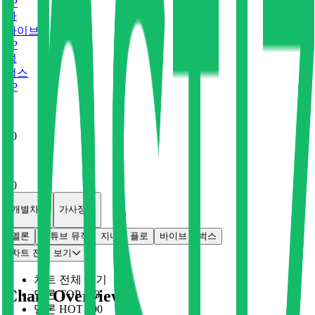
0
P
바
바이브
0
P
벅
벅스
0
P
x
0
x
0
개별차트
가사정보
멜론
유튜브 뮤직
지니
플로
바이브
벅스
차트 전체 보기
차트 전체 보기
Chart Overview
멜론 TOP 100
멜론 HOT 100