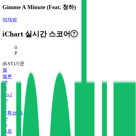
Gimme A Minute (Feat. 청하)
박재범
iChart 실시간 스코어
현재 스코어
0
P
(KST)기준
멜
멜론
0
P
지
지니
0
P
유
유튜브 뮤직
0
P
플
플로