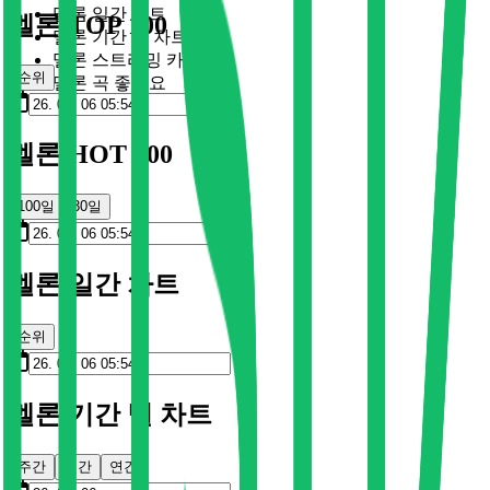
멜론 일간 차트
멜론 TOP 100
멜론 기간 별 차트
멜론 스트리밍 카드
순위
멜론 곡 좋아요
멜론 HOT 100
100일
30일
멜론 일간 차트
순위
멜론 기간 별 차트
주간
월간
연간