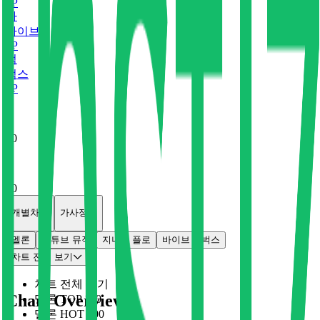
0
P
바
바이브
0
P
벅
벅스
0
P
x
0
x
0
개별차트
가사정보
멜론
유튜브 뮤직
지니
플로
바이브
벅스
차트 전체 보기
차트 전체 보기
Chart Overview
멜론 TOP 100
멜론 HOT 100