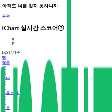
아직도 너를 잊지 못하니까
윤원
iChart 실시간 스코어
현재 스코어
0
P
(KST)기준
멜
멜론
0
P
지
지니
0
P
유
유튜브 뮤직
0
P
플
플로