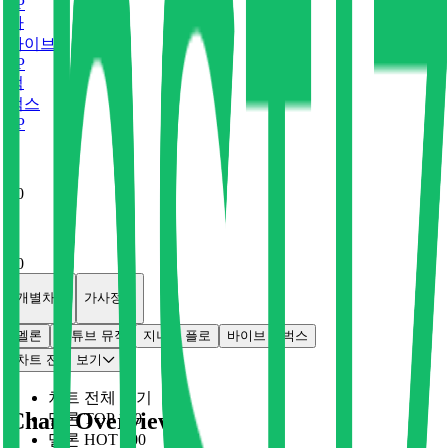
0
P
바
바이브
0
P
벅
벅스
0
P
x
0
x
0
개별차트
가사정보
멜론
유튜브 뮤직
지니
플로
바이브
벅스
차트 전체 보기
차트 전체 보기
Chart Overview
멜론 TOP 100
멜론 HOT 100