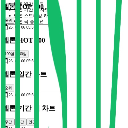
멜론 일간 차트
멜론 TOP 100
멜론 기간 별 차트
멜론 스트리밍 카드
순위
멜론 곡 좋아요
멜론 HOT 100
100일
30일
멜론 일간 차트
순위
멜론 기간 별 차트
주간
월간
연간