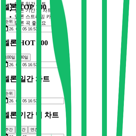
멜론 일간 차트
멜론 TOP 100
멜론 기간 별 차트
멜론 스트리밍 카드
순위
멜론 곡 좋아요
멜론 HOT 100
100일
30일
멜론 일간 차트
순위
멜론 기간 별 차트
주간
월간
연간