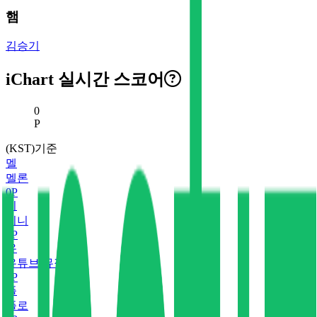
햄
김승기
iChart 실시간 스코어
현재 스코어
0
P
(KST)기준
멜
멜론
0
P
지
지니
0
P
유
유튜브 뮤직
0
P
플
플로