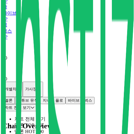
0
P
바
바이브
0
P
벅
벅스
0
P
x
0
x
0
개별차트
가사정보
멜론
유튜브 뮤직
지니
플로
바이브
벅스
차트 전체 보기
차트 전체 보기
Chart Overview
멜론 TOP 100
멜론 HOT 100