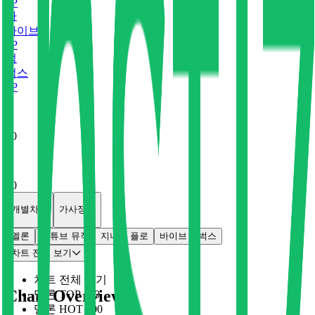
0
P
바
바이브
0
P
벅
벅스
0
P
x
0
x
0
개별차트
가사정보
멜론
유튜브 뮤직
지니
플로
바이브
벅스
차트 전체 보기
차트 전체 보기
Chart Overview
멜론 TOP 100
멜론 HOT 100