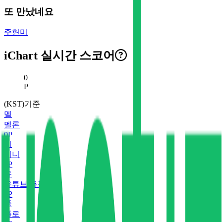
또 만났네요
주현미
iChart 실시간 스코어
현재 스코어
0
P
(KST)기준
멜
멜론
0
P
지
지니
0
P
유
유튜브 뮤직
0
P
플
플로