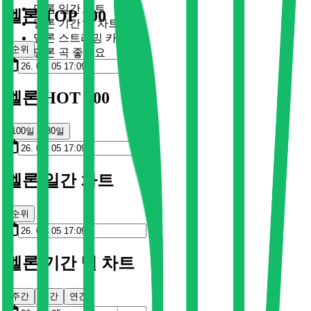
멜론 일간 차트
멜론 TOP 100
멜론 기간 별 차트
멜론 스트리밍 카드
순위
멜론 곡 좋아요
멜론 HOT 100
100일
30일
멜론 일간 차트
순위
멜론 기간 별 차트
주간
월간
연간