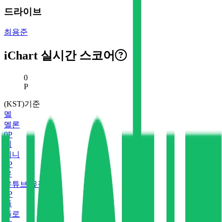
드라이브
최용준
iChart 실시간 스코어
현재 스코어
0
P
(KST)기준
멜
멜론
0
P
지
지니
0
P
유
유튜브 뮤직
0
P
플
플로