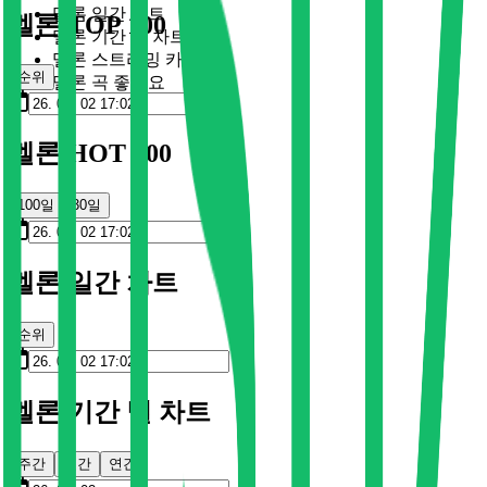
멜론 일간 차트
멜론 TOP 100
멜론 기간 별 차트
멜론 스트리밍 카드
순위
멜론 곡 좋아요
멜론 HOT 100
100일
30일
멜론 일간 차트
순위
멜론 기간 별 차트
주간
월간
연간