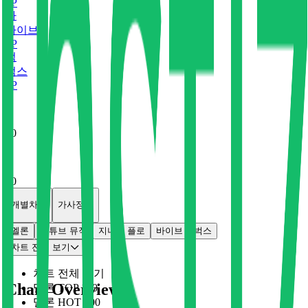
0
P
바
바이브
0
P
벅
벅스
0
P
x
0
x
0
개별차트
가사정보
멜론
유튜브 뮤직
지니
플로
바이브
벅스
차트 전체 보기
차트 전체 보기
Chart Overview
멜론 TOP 100
멜론 HOT 100