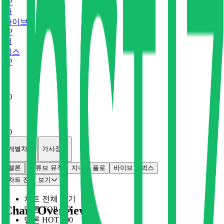
0
P
바
바이브
0
P
벅
벅스
0
P
x
0
x
0
개별차트
가사정보
멜론
유튜브 뮤직
지니
플로
바이브
벅스
차트 전체 보기
차트 전체 보기
Chart Overview
멜론 TOP 100
멜론 HOT 100