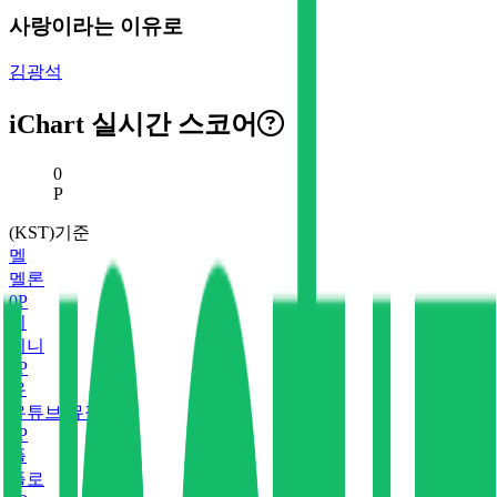
사랑이라는 이유로
김광석
iChart 실시간 스코어
현재 스코어
0
P
(KST)기준
멜
멜론
0
P
지
지니
0
P
유
유튜브 뮤직
0
P
플
플로