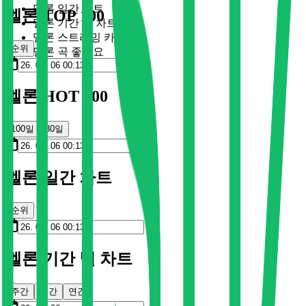
멜론 일간 차트
멜론 TOP 100
멜론 기간 별 차트
멜론 스트리밍 카드
순위
멜론 곡 좋아요
멜론 HOT 100
100일
30일
멜론 일간 차트
순위
멜론 기간 별 차트
주간
월간
연간