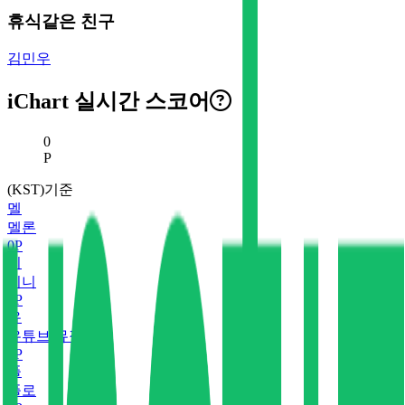
휴식같은 친구
김민우
iChart 실시간 스코어
현재 스코어
0
P
(KST)기준
멜
멜론
0
P
지
지니
0
P
유
유튜브 뮤직
0
P
플
플로