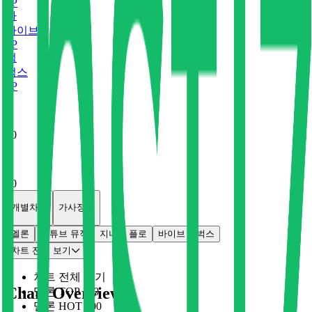
0
P
바
바이브
0
P
벅
벅스
0
P
x
0
x
0
개별차트
가사정보
멜론
유튜브 뮤직
지니
플로
바이브
벅스
차트 전체 보기
차트 전체 보기
Chart Overview
멜론 TOP 100
멜론 HOT 100