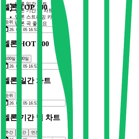
멜론 일간 차트
멜론 TOP 100
멜론 기간 별 차트
멜론 스트리밍 카드
순위
멜론 곡 좋아요
멜론 HOT 100
100일
30일
멜론 일간 차트
순위
멜론 기간 별 차트
주간
월간
연간