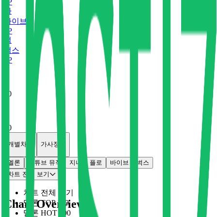
0
P
바
바이브
0
P
벅
벅스
0
P
x
0
x
0
개별차트
가사정보
멜론
유튜브 뮤직
지니
플로
바이브
벅스
차트 전체 보기
차트 전체 보기
Chart Overview
멜론 TOP 100
멜론 HOT 100