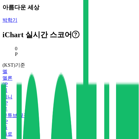
아름다운 세상
박학기
iChart 실시간 스코어
현재 스코어
0
P
(KST)기준
멜
멜론
0
P
지
지니
0
P
유
유튜브 뮤직
0
P
플
플로