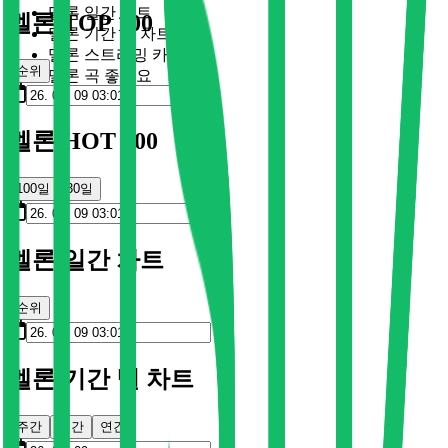
멜론 일간 차트
멜론 TOP 100
멜론 기간 별 차트
멜론 스트리밍 카드
순위
멜론 곡 좋아요
멜론 HOT 100
100일
30일
멜론 일간 차트
순위
멜론 기간 별 차트
주간
월간
연간