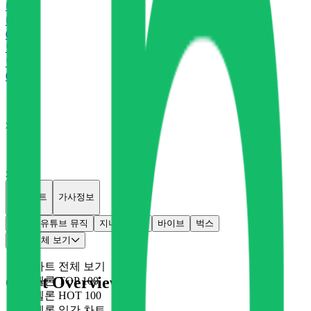
바
바이브
0
P
벅
벅스
0
P
x
0
x
0
개별차트
가사정보
멜론
유튜브 뮤직
지니
플로
바이브
벅스
차트 전체 보기
차트 전체 보기
Chart Overview
멜론 TOP 100
멜론 HOT 100
멜론 일간 차트