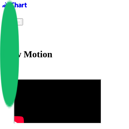
iChart logo
iChart 기록
차트 필터
Slow Motion