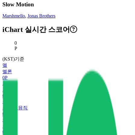
Slow Motion
Marshmello
,
Jonas Brothers
iChart 실시간 스코어
현재 스코어
0
P
(KST)기준
멜
멜론
0
P
지
지니
0
P
유
유튜브 뮤직
0
P
플
플로
0
P