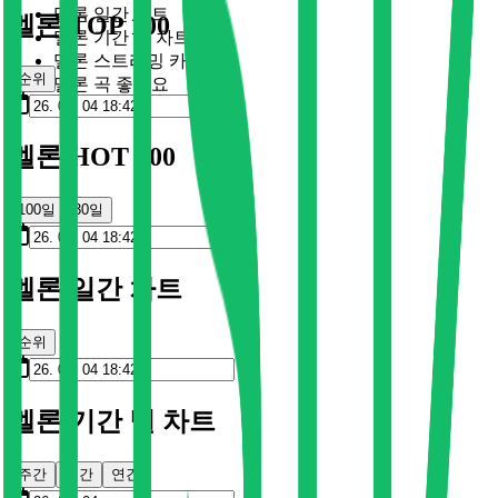
멜론 일간 차트
멜론 TOP 100
멜론 기간 별 차트
멜론 스트리밍 카드
순위
멜론 곡 좋아요
멜론 HOT 100
100일
30일
멜론 일간 차트
순위
멜론 기간 별 차트
주간
월간
연간