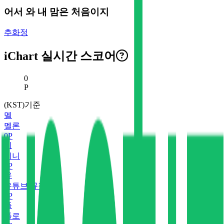
어서 와 내 맘은 처음이지
추화정
iChart 실시간 스코어
현재 스코어
0
P
(KST)기준
멜
멜론
0
P
지
지니
0
P
유
유튜브 뮤직
0
P
플
플로