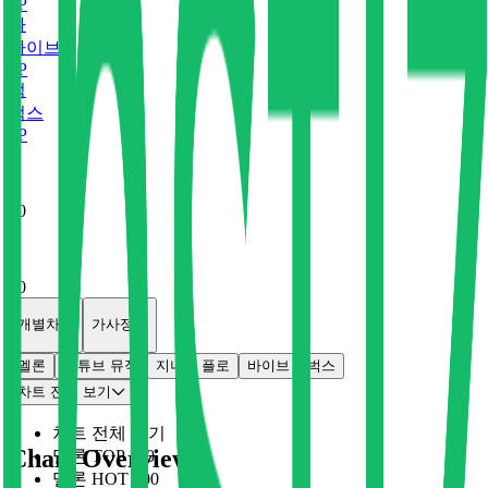
0
P
바
바이브
0
P
벅
벅스
0
P
x
0
x
0
개별차트
가사정보
멜론
유튜브 뮤직
지니
플로
바이브
벅스
차트 전체 보기
차트 전체 보기
Chart Overview
멜론 TOP 100
멜론 HOT 100