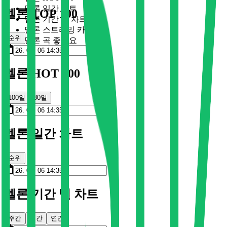
멜론 일간 차트
멜론 TOP 100
멜론 기간 별 차트
멜론 스트리밍 카드
순위
멜론 곡 좋아요
멜론 HOT 100
100일
30일
멜론 일간 차트
순위
멜론 기간 별 차트
주간
월간
연간