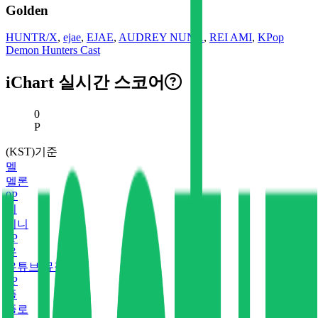
Golden
HUNTR/X
,
ejae
,
EJAE
,
AUDREY NUNA
,
REI AMI
,
KPop
Demon Hunters Cast
iChart 실시간 스코어
현재 스코어
0
P
(KST)기준
멜
멜론
0
P
지
지니
0
P
유
유튜브 뮤직
0
P
플
플로