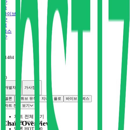
0
P
바
바이브
0
P
벅
벅스
0
P
x
1484
x
0
개별차트
가사정보
멜론
유튜브 뮤직
지니
플로
바이브
벅스
차트 전체 보기
차트 전체 보기
Chart Overview
멜론 TOP 100
멜론 HOT 100