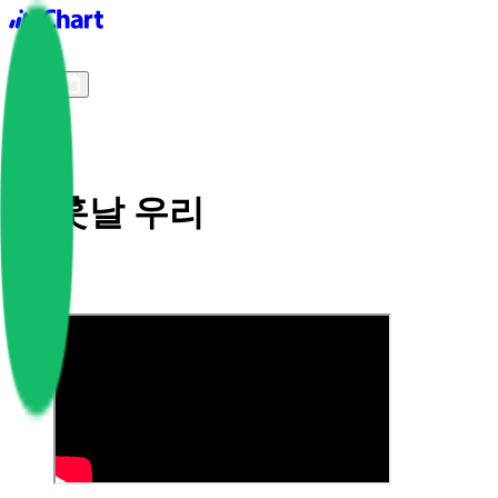
iChart logo
iChart 기록
차트 필터
먼 훗날 우리