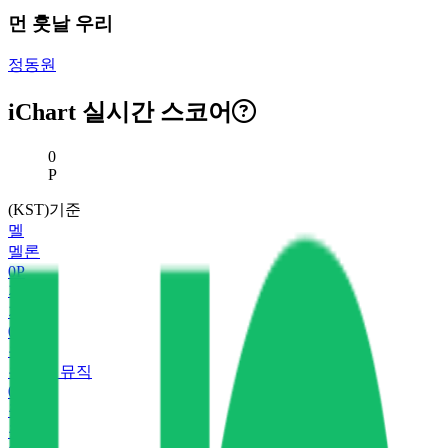
먼 훗날 우리
정동원
iChart 실시간 스코어
현재 스코어
0
P
(KST)기준
멜
멜론
0
P
지
지니
0
P
유
유튜브 뮤직
0
P
플
플로