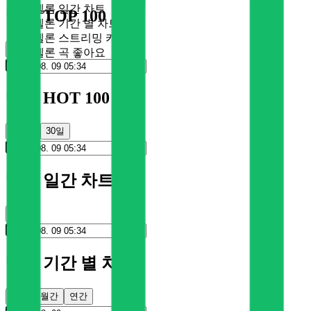
멜론 일간 차트
멜론 TOP 100
멜론 기간 별 차트
멜론 스트리밍 카드
순위
멜론 곡 좋아요
멜론 HOT 100
100일
30일
멜론 일간 차트
순위
멜론 기간 별 차트
주간
월간
연간