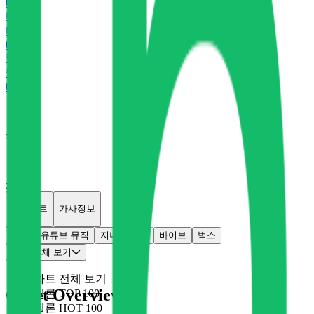
0
P
바
바이브
0
P
벅
벅스
0
P
x
0
x
0
개별차트
가사정보
멜론
유튜브 뮤직
지니
플로
바이브
벅스
차트 전체 보기
차트 전체 보기
Chart Overview
멜론 TOP 100
멜론 HOT 100