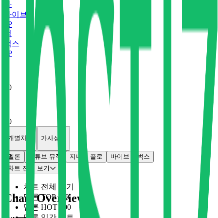
바
바이브
0
P
벅
벅스
0
P
x
0
x
0
개별차트
가사정보
멜론
유튜브 뮤직
지니
플로
바이브
벅스
차트 전체 보기
차트 전체 보기
Chart Overview
멜론 TOP 100
멜론 HOT 100
멜론 일간 차트