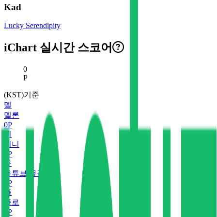
Kad
Lucky Serendipity
iChart 실시간 스코어
현재 스코어
0
P
(KST)기준
멜
멜론
0
P
지
지니
0
P
유
유튜브 뮤직
0
P
플
플로
0
P