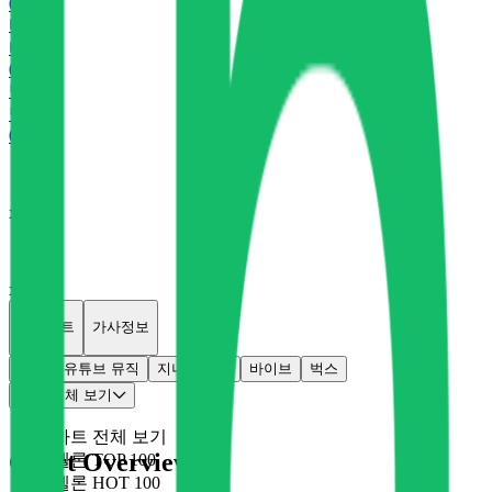
0
P
바
바이브
0
P
벅
벅스
0
P
x
0
x
0
개별차트
가사정보
멜론
유튜브 뮤직
지니
플로
바이브
벅스
차트 전체 보기
차트 전체 보기
Chart Overview
멜론 TOP 100
멜론 HOT 100