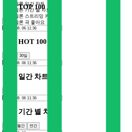
멜론 일간 차트
멜론 TOP 100
멜론 기간 별 차트
멜론 스트리밍 카드
순위
멜론 곡 좋아요
멜론 HOT 100
100일
30일
멜론 일간 차트
순위
멜론 기간 별 차트
주간
월간
연간