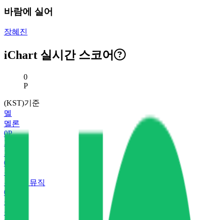
바람에 실어
장혜진
iChart 실시간 스코어
현재 스코어
0
P
(KST)기준
멜
멜론
0
P
지
지니
0
P
유
유튜브 뮤직
0
P
플
플로