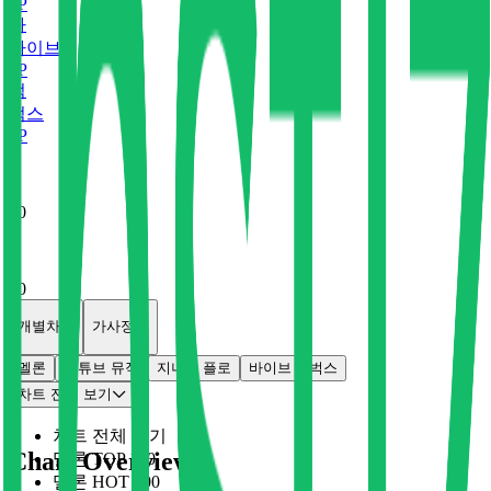
0
P
바
바이브
0
P
벅
벅스
0
P
x
0
x
0
개별차트
가사정보
멜론
유튜브 뮤직
지니
플로
바이브
벅스
차트 전체 보기
차트 전체 보기
Chart Overview
멜론 TOP 100
멜론 HOT 100