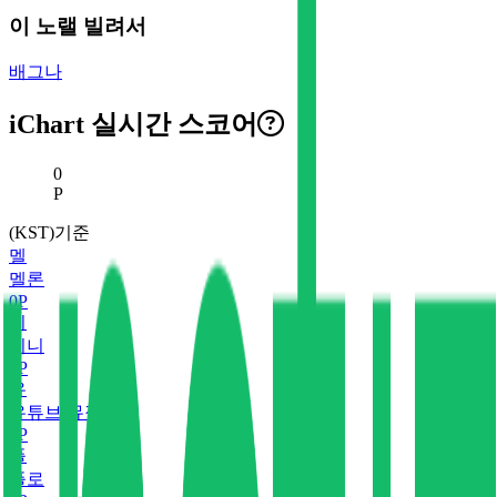
이 노랠 빌려서
배그나
iChart 실시간 스코어
현재 스코어
0
P
(KST)기준
멜
멜론
0
P
지
지니
0
P
유
유튜브 뮤직
0
P
플
플로