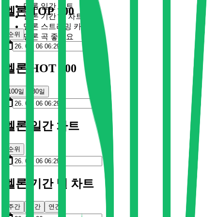
멜론 일간 차트
멜론 TOP 100
멜론 기간 별 차트
멜론 스트리밍 카드
순위
멜론 곡 좋아요
멜론 HOT 100
100일
30일
멜론 일간 차트
순위
멜론 기간 별 차트
주간
월간
연간