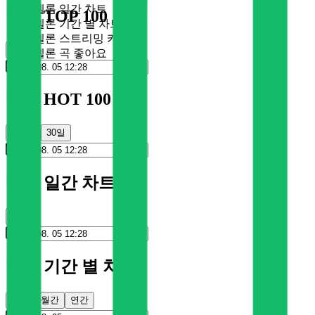
멜론 일간 차트
멜론 TOP 100
멜론 기간 별 차트
멜론 스트리밍 카드
순위
멜론 곡 좋아요
멜론 HOT 100
100일
30일
멜론 일간 차트
순위
멜론 기간 별 차트
주간
월간
연간