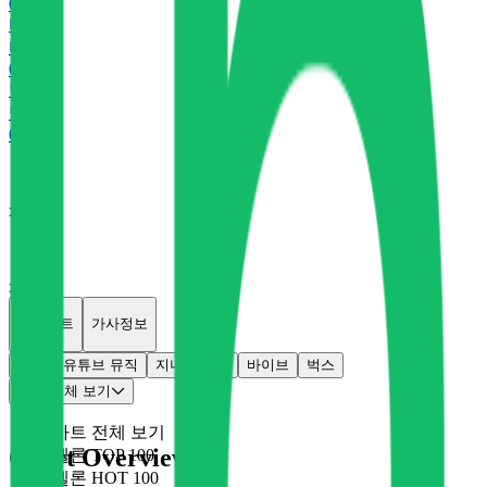
0
P
바
바이브
0
P
벅
벅스
0
P
x
0
x
0
개별차트
가사정보
멜론
유튜브 뮤직
지니
플로
바이브
벅스
차트 전체 보기
차트 전체 보기
Chart Overview
멜론 TOP 100
멜론 HOT 100