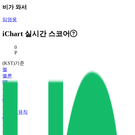
비가 와서
임영웅
iChart 실시간 스코어
현재 스코어
0
P
(KST)기준
멜
멜론
0
P
지
지니
0
P
유
유튜브 뮤직
0
P
플
플로