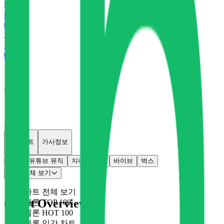
바
바이브
0
P
벅
벅스
0
P
x
0
x
0
개별차트
가사정보
멜론
유튜브 뮤직
지니
플로
바이브
벅스
차트 전체 보기
차트 전체 보기
Chart Overview
멜론 TOP 100
멜론 HOT 100
멜론 일간 차트