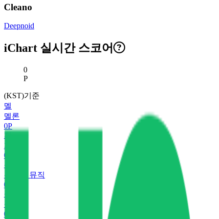
Cleano
Deepnoid
iChart 실시간 스코어
현재 스코어
0
P
(KST)기준
멜
멜론
0
P
지
지니
0
P
유
유튜브 뮤직
0
P
플
플로
0
P