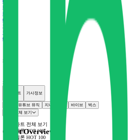
0
P
바
바이브
0
P
벅
벅스
0
P
x
0
x
0
개별차트
가사정보
멜론
유튜브 뮤직
지니
플로
바이브
벅스
차트 전체 보기
차트 전체 보기
Chart Overview
멜론 TOP 100
멜론 HOT 100