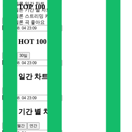
멜론 일간 차트
멜론 TOP 100
멜론 기간 별 차트
멜론 스트리밍 카드
순위
멜론 곡 좋아요
멜론 HOT 100
100일
30일
멜론 일간 차트
순위
멜론 기간 별 차트
주간
월간
연간