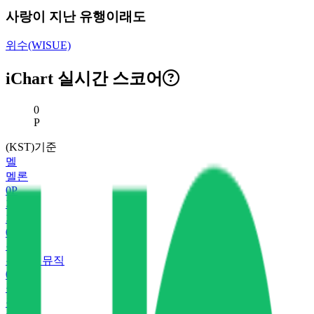
사랑이 지난 유행이래도
위수(WISUE)
iChart 실시간 스코어
현재 스코어
0
P
(KST)기준
멜
멜론
0
P
지
지니
0
P
유
유튜브 뮤직
0
P
플
플로