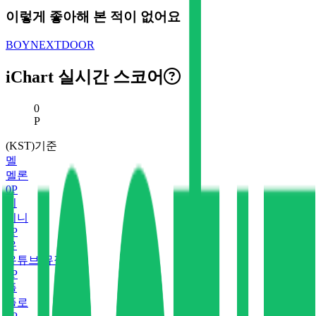
이렇게 좋아해 본 적이 없어요
BOYNEXTDOOR
iChart 실시간 스코어
현재 스코어
0
P
(KST)기준
멜
멜론
0
P
지
지니
0
P
유
유튜브 뮤직
0
P
플
플로