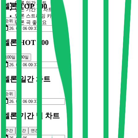
멜론 일간 차트
멜론 TOP 100
멜론 기간 별 차트
멜론 스트리밍 카드
순위
멜론 곡 좋아요
멜론 HOT 100
100일
30일
멜론 일간 차트
순위
멜론 기간 별 차트
주간
월간
연간