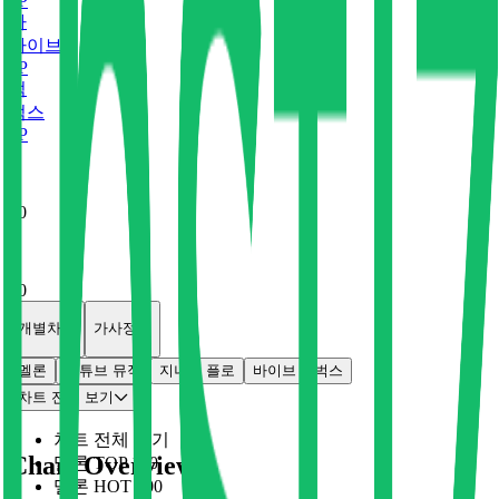
0
P
바
바이브
0
P
벅
벅스
0
P
x
0
x
0
개별차트
가사정보
멜론
유튜브 뮤직
지니
플로
바이브
벅스
차트 전체 보기
차트 전체 보기
Chart Overview
멜론 TOP 100
멜론 HOT 100