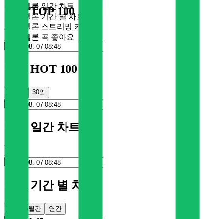
멜론 일간 차트
멜론 TOP 100
멜론 기간 별 차트
멜론 스트리밍 카드
순위
멜론 곡 좋아요
멜론 HOT 100
100일
30일
멜론 일간 차트
순위
멜론 기간 별 차트
주간
월간
연간