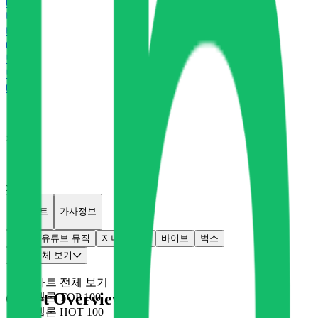
0
P
바
바이브
0
P
벅
벅스
0
P
x
0
x
0
개별차트
가사정보
멜론
유튜브 뮤직
지니
플로
바이브
벅스
차트 전체 보기
차트 전체 보기
Chart Overview
멜론 TOP 100
멜론 HOT 100