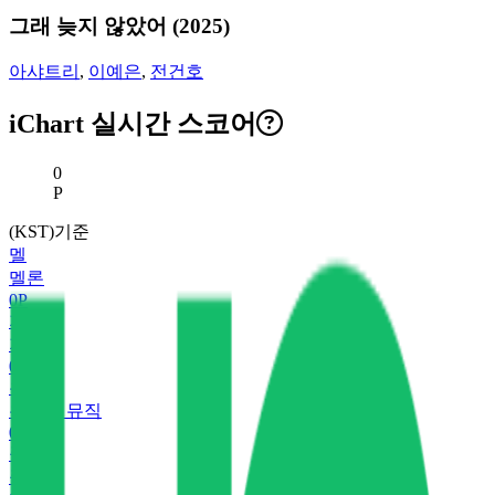
그래 늦지 않았어 (2025)
아샤트리
,
이예은
,
전건호
iChart 실시간 스코어
현재 스코어
0
P
(KST)기준
멜
멜론
0
P
지
지니
0
P
유
유튜브 뮤직
0
P
플
플로