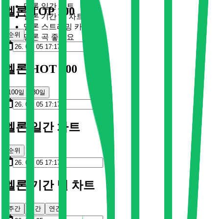
멜론 일간 차트
멜론 TOP 100
멜론 기간 별 차트
멜론 스트리밍 카드
순위
멜론 곡 좋아요
멜론 HOT 100
100일
30일
멜론 일간 차트
순위
멜론 기간 별 차트
주간
월간
연간