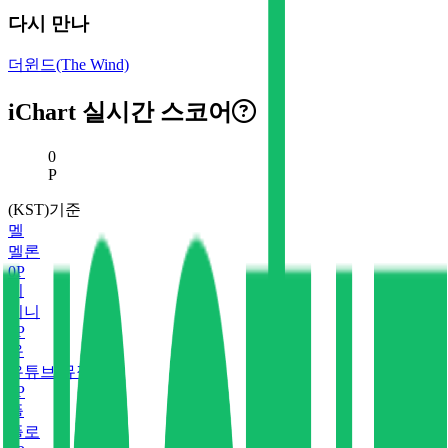
다시 만나
더윈드(The Wind)
iChart 실시간 스코어
현재 스코어
0
P
(KST)기준
멜
멜론
0
P
지
지니
0
P
유
유튜브 뮤직
0
P
플
플로