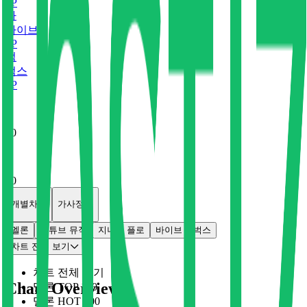
0
P
바
바이브
0
P
벅
벅스
0
P
x
0
x
0
개별차트
가사정보
멜론
유튜브 뮤직
지니
플로
바이브
벅스
차트 전체 보기
차트 전체 보기
Chart Overview
멜론 TOP 100
멜론 HOT 100