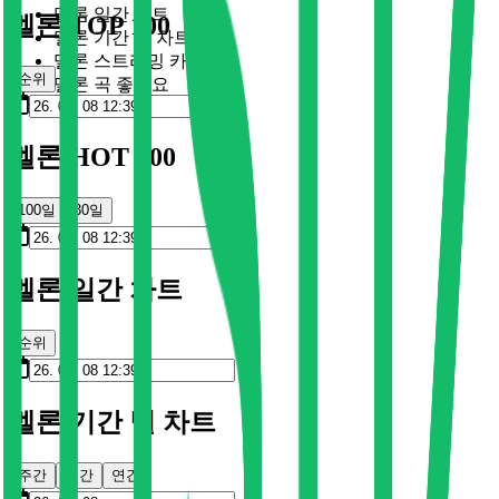
멜론 일간 차트
멜론 TOP 100
멜론 기간 별 차트
멜론 스트리밍 카드
순위
멜론 곡 좋아요
멜론 HOT 100
100일
30일
멜론 일간 차트
순위
멜론 기간 별 차트
주간
월간
연간