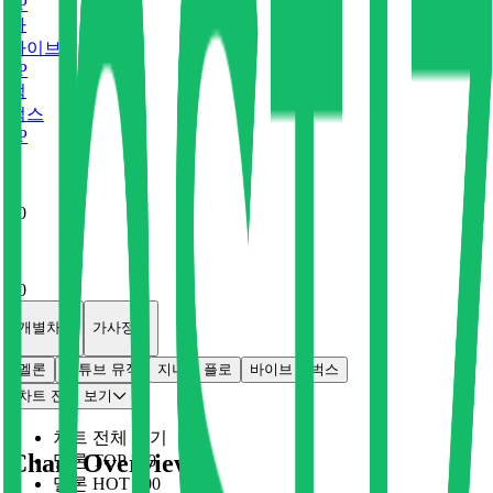
0
P
바
바이브
0
P
벅
벅스
0
P
x
0
x
0
개별차트
가사정보
멜론
유튜브 뮤직
지니
플로
바이브
벅스
차트 전체 보기
차트 전체 보기
Chart Overview
멜론 TOP 100
멜론 HOT 100