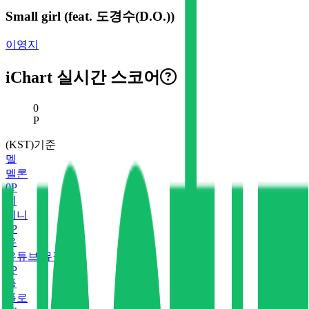
Small girl (feat. 도경수(D.O.))
이영지
iChart 실시간 스코어
현재 스코어
0
P
(KST)기준
멜
멜론
0
P
지
지니
0
P
유
유튜브 뮤직
0
P
플
플로