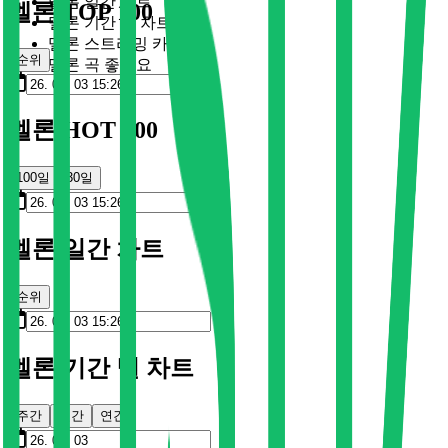
멜론 일간 차트
멜론 TOP 100
멜론 기간 별 차트
멜론 스트리밍 카드
순위
멜론 곡 좋아요
멜론 HOT 100
100일
30일
멜론 일간 차트
순위
멜론 기간 별 차트
주간
월간
연간