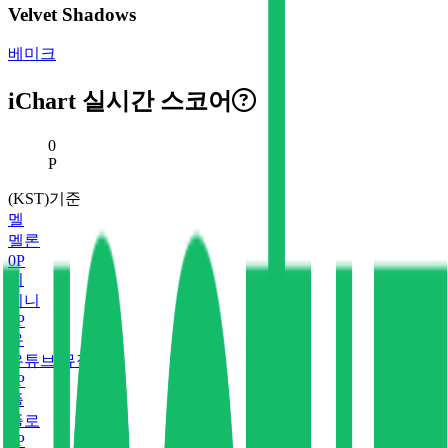
Velvet Shadows
베미크
iChart 실시간 스코어
현재 스코어
0
P
(KST)기준
멜
멜론
0
P
지
지니
0
P
유
유튜브 뮤직
0
P
플
플로
0
P