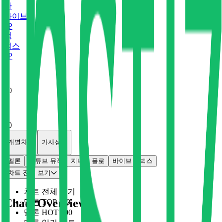
바
바이브
0
P
벅
벅스
0
P
x
0
x
0
개별차트
가사정보
멜론
유튜브 뮤직
지니
플로
바이브
벅스
차트 전체 보기
차트 전체 보기
Chart Overview
멜론 TOP 100
멜론 HOT 100