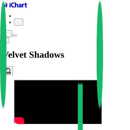
iChart logo
iChart 기록
차트 필터
Velvet Shadows