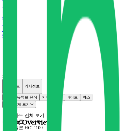
0
P
바
바이브
0
P
벅
벅스
0
P
x
0
x
0
개별차트
가사정보
멜론
유튜브 뮤직
지니
플로
바이브
벅스
차트 전체 보기
차트 전체 보기
Chart Overview
멜론 TOP 100
멜론 HOT 100