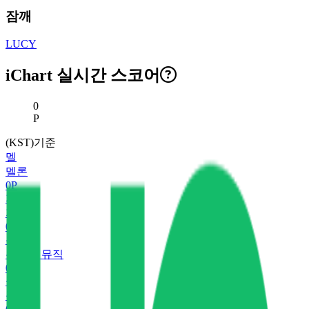
잠깨
LUCY
iChart 실시간 스코어
현재 스코어
0
P
(KST)기준
멜
멜론
0
P
지
지니
0
P
유
유튜브 뮤직
0
P
플
플로