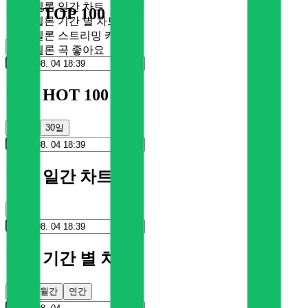
멜론 일간 차트
멜론 TOP 100
멜론 기간 별 차트
멜론 스트리밍 카드
순위
멜론 곡 좋아요
멜론 HOT 100
100일
30일
멜론 일간 차트
순위
멜론 기간 별 차트
주간
월간
연간