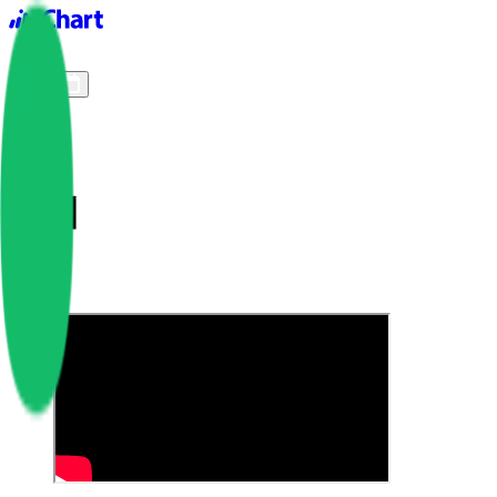
iChart logo
iChart 기록
차트 필터
잠깨