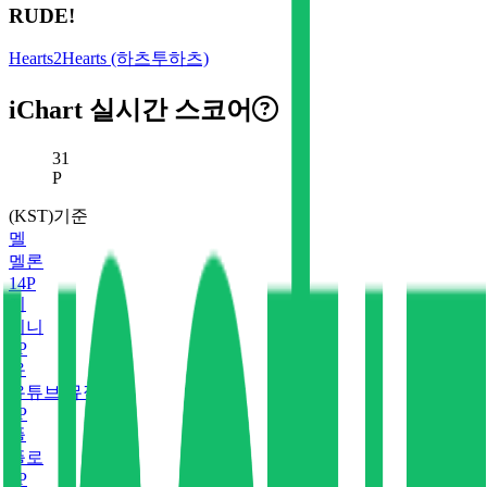
RUDE!
Hearts2Hearts (하츠투하츠)
iChart 실시간 스코어
현재 스코어
31
P
(KST)기준
멜
멜론
14
P
지
지니
6
P
유
유튜브 뮤직
9
P
플
플로
0
P