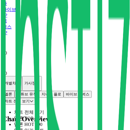
바
바이브
2
P
벅
벅스
0
P
x
0
x
0
개별차트
가사정보
멜론
유튜브 뮤직
지니
플로
바이브
벅스
차트 전체 보기
차트 전체 보기
Chart Overview
멜론 TOP 100
멜론 HOT 100