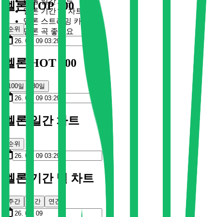
멜론 일간 차트
멜론 TOP 100
멜론 기간 별 차트
멜론 스트리밍 카드
순위
멜론 곡 좋아요
멜론 HOT 100
100일
30일
멜론 일간 차트
순위
멜론 기간 별 차트
주간
월간
연간