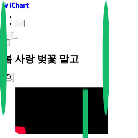
iChart logo
iChart 기록
차트 필터
봄 사랑 벚꽃 말고