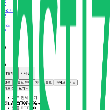
0
P
바
바이브
0
P
벅
벅스
0
P
x
0
x
0
개별차트
가사정보
멜론
유튜브 뮤직
지니
플로
바이브
벅스
차트 전체 보기
차트 전체 보기
Chart Overview
멜론 TOP 100
멜론 HOT 100