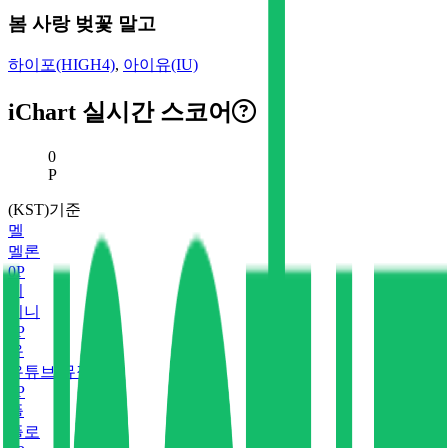
봄 사랑 벚꽃 말고
하이포(HIGH4)
,
아이유(IU)
iChart 실시간 스코어
현재 스코어
0
P
(KST)기준
멜
멜론
0
P
지
지니
0
P
유
유튜브 뮤직
0
P
플
플로