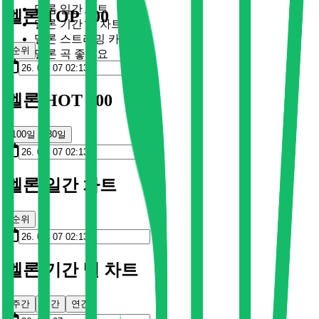
멜론 일간 차트
멜론 TOP 100
멜론 기간 별 차트
멜론 스트리밍 카드
순위
멜론 곡 좋아요
멜론 HOT 100
100일
30일
멜론 일간 차트
순위
멜론 기간 별 차트
주간
월간
연간