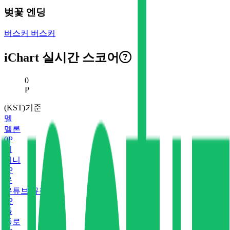
벚꽃 엔딩
버스커 버스커
iChart 실시간 스코어
현재 스코어
0
P
(KST)기준
멜
멜론
0
P
지
지니
0
P
유
유튜브 뮤직
0
P
플
플로