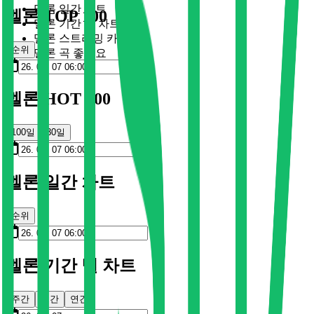
멜론 일간 차트
멜론 TOP 100
멜론 기간 별 차트
멜론 스트리밍 카드
순위
멜론 곡 좋아요
멜론 HOT 100
100일
30일
멜론 일간 차트
순위
멜론 기간 별 차트
주간
월간
연간