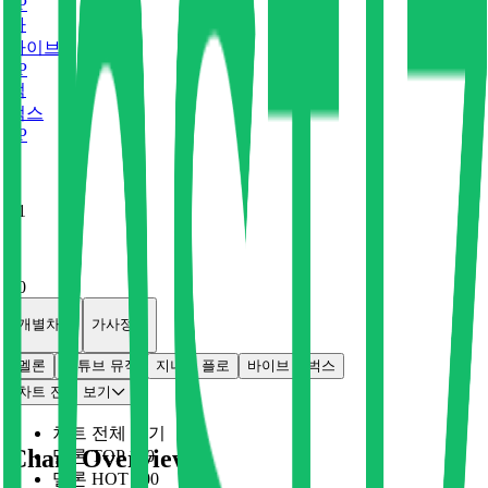
0
P
바
바이브
0
P
벅
벅스
0
P
x
1
x
0
개별차트
가사정보
멜론
유튜브 뮤직
지니
플로
바이브
벅스
차트 전체 보기
차트 전체 보기
Chart Overview
멜론 TOP 100
멜론 HOT 100