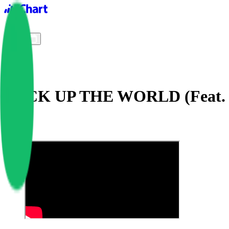
iChart logo
iChart 기록
차트 필터
FXCK UP THE WORLD (Feat. 