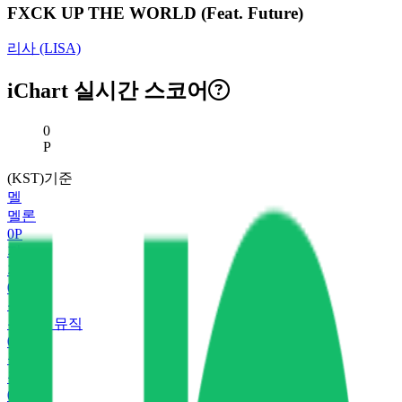
FXCK UP THE WORLD (Feat. Future)
리사 (LISA)
iChart 실시간 스코어
현재 스코어
0
P
(KST)기준
멜
멜론
0
P
지
지니
0
P
유
유튜브 뮤직
0
P
플
플로
0
P