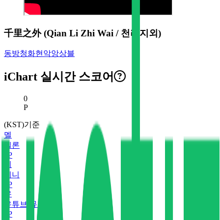
千里之外 (Qian Li Zhi Wai / 천리지외)
동방청화현악앙상블
iChart 실시간 스코어
현재 스코어
0
P
(KST)기준
멜
멜론
0
P
지
지니
0
P
유
유튜브 뮤직
0
P