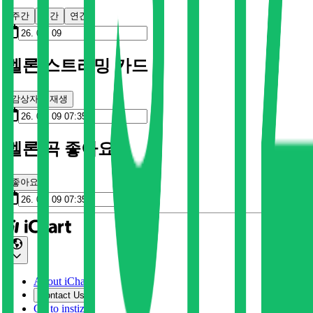
주간
월간
연간
멜론 스트리밍 카드
감상자
재생
멜론 곡 좋아요
좋아요
About iChart
Contact Us
Go to instiz