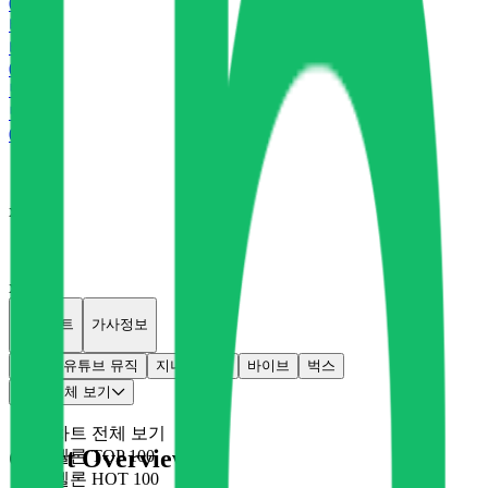
0
P
바
바이브
0
P
벅
벅스
0
P
x
0
x
0
개별차트
가사정보
멜론
유튜브 뮤직
지니
플로
바이브
벅스
차트 전체 보기
차트 전체 보기
Chart Overview
멜론 TOP 100
멜론 HOT 100