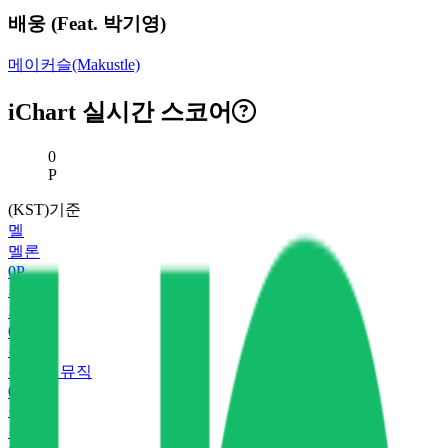
배웅 (Feat. 박기영)
메이커슬(Makustle)
iChart 실시간 스코어
현재 스코어
0
P
(KST)기준
멜
멜론
0
P
지
지니
0
P
유
유튜브 뮤직
0
P
플
플로