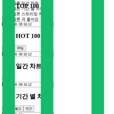
멜론 일간 차트
멜론 TOP 100
멜론 기간 별 차트
멜론 스트리밍 카드
순위
멜론 곡 좋아요
멜론 HOT 100
100일
30일
멜론 일간 차트
순위
멜론 기간 별 차트
주간
월간
연간