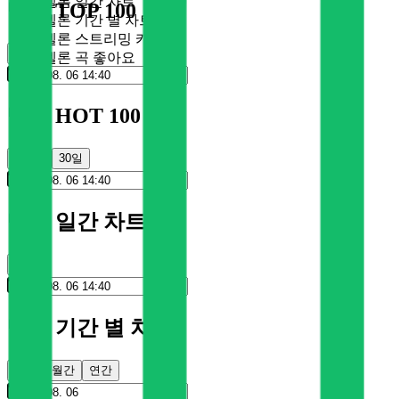
멜론 일간 차트
멜론 TOP 100
멜론 기간 별 차트
멜론 스트리밍 카드
순위
멜론 곡 좋아요
멜론 HOT 100
100일
30일
멜론 일간 차트
순위
멜론 기간 별 차트
주간
월간
연간