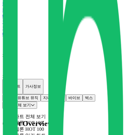
바
바이브
0
P
벅
벅스
0
P
x
0
x
0
개별차트
가사정보
멜론
유튜브 뮤직
지니
플로
바이브
벅스
차트 전체 보기
차트 전체 보기
Chart Overview
멜론 TOP 100
멜론 HOT 100