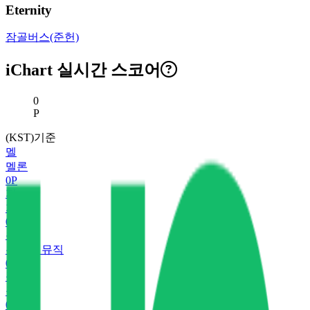
Eternity
잠골버스(준헌)
iChart 실시간 스코어
현재 스코어
0
P
(KST)기준
멜
멜론
0
P
지
지니
0
P
유
유튜브 뮤직
0
P
플
플로
0
P