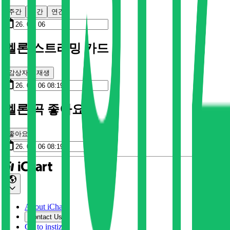
주간
월간
연간
멜론 스트리밍 카드
감상자
재생
멜론 곡 좋아요
좋아요
About iChart
Contact Us
Go to instiz