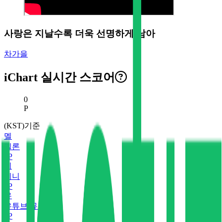
사랑은 지날수록 더욱 선명하게 남아
차가을
iChart 실시간 스코어
현재 스코어
0
P
(KST)기준
멜
멜론
0
P
지
지니
0
P
유
유튜브 뮤직
0
P