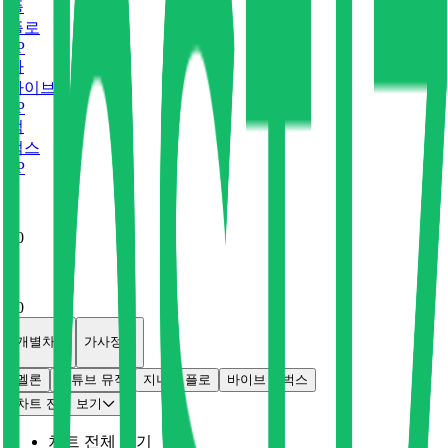
플
플로
0
P
바
바이브
0
P
벅
벅스
0
P
x
0
x
0
개별차트
가사정보
멜론
유튜브 뮤직
지니
플로
바이브
벅스
차트 전체 보기
차트 전체 보기