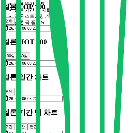
멜론 일간 차트
멜론 TOP 100
멜론 기간 별 차트
멜론 스트리밍 카드
순위
멜론 곡 좋아요
멜론 HOT 100
100일
30일
멜론 일간 차트
순위
멜론 기간 별 차트
주간
월간
연간