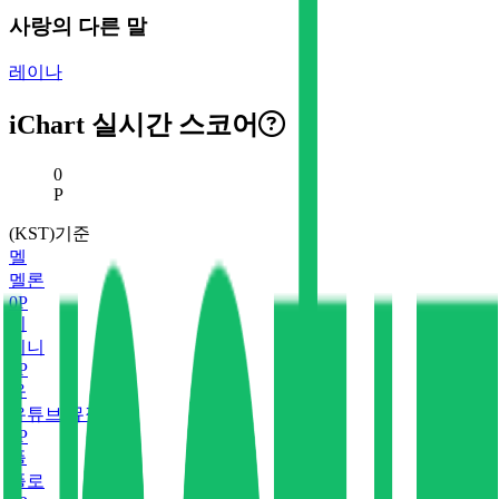
사랑의 다른 말
레이나
iChart 실시간 스코어
현재 스코어
0
P
(KST)기준
멜
멜론
0
P
지
지니
0
P
유
유튜브 뮤직
0
P
플
플로