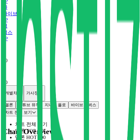
0
P
바
바이브
0
P
벅
벅스
0
P
x
0
x
0
개별차트
가사정보
멜론
유튜브 뮤직
지니
플로
바이브
벅스
차트 전체 보기
차트 전체 보기
Chart Overview
멜론 TOP 100
멜론 HOT 100