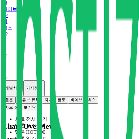
바
바이브
0
P
벅
벅스
0
P
x
0
x
0
개별차트
가사정보
멜론
유튜브 뮤직
지니
플로
바이브
벅스
차트 전체 보기
차트 전체 보기
Chart Overview
멜론 TOP 100
멜론 HOT 100
멜론 일간 차트