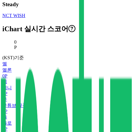
Steady
NCT WISH
iChart 실시간 스코어
현재 스코어
0
P
(KST)기준
멜
멜론
0
P
지
지니
0
P
유
유튜브 뮤직
0
P
플
플로
0
P