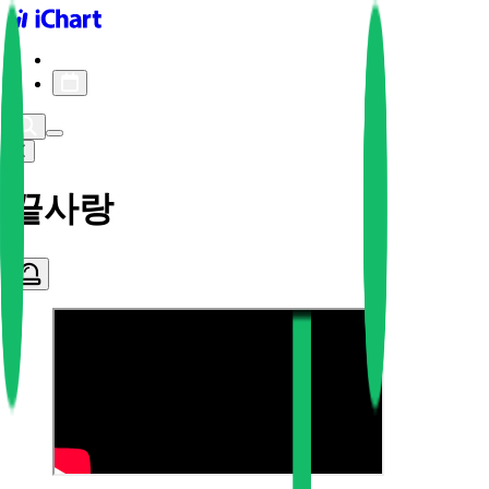
iChart logo
iChart 기록
차트 필터
끝사랑