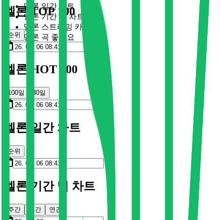
멜론 일간 차트
멜론 TOP 100
멜론 기간 별 차트
멜론 스트리밍 카드
순위
멜론 곡 좋아요
멜론 HOT 100
100일
30일
멜론 일간 차트
순위
멜론 기간 별 차트
주간
월간
연간