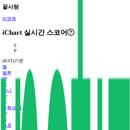
끝사랑
임영웅
iChart 실시간 스코어
현재 스코어
0
P
(KST)기준
멜
멜론
0
P
지
지니
0
P
유
유튜브 뮤직
0
P
플
플로