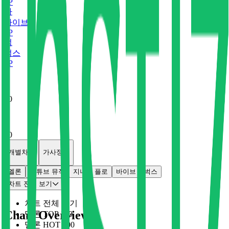
0
P
바
바이브
0
P
벅
벅스
0
P
x
0
x
0
개별차트
가사정보
멜론
유튜브 뮤직
지니
플로
바이브
벅스
차트 전체 보기
차트 전체 보기
Chart Overview
멜론 TOP 100
멜론 HOT 100